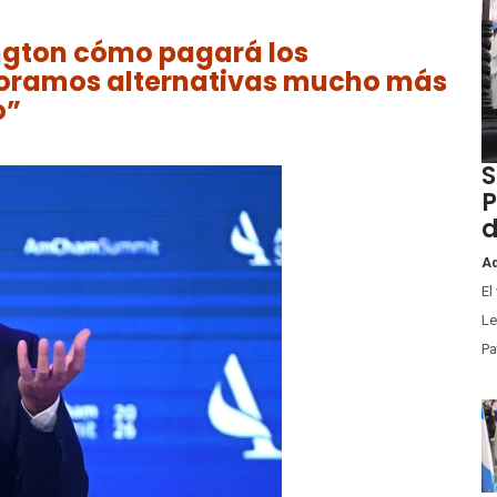
ngton cómo pagará los
ploramos alternativas mucho más
o”
S
P
d
Ad
El
Le
Pa