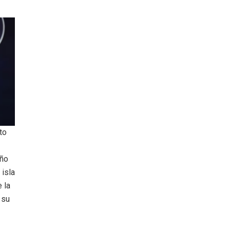
to
Año
 isla
 la
 su