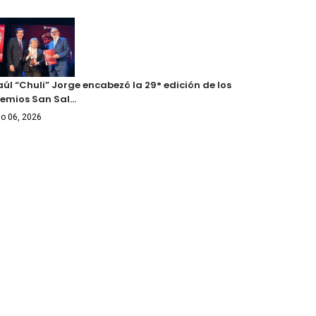
úl “Chuli” Jorge encabezó la 29° edición de los
remios San Sal…
o 06, 2026