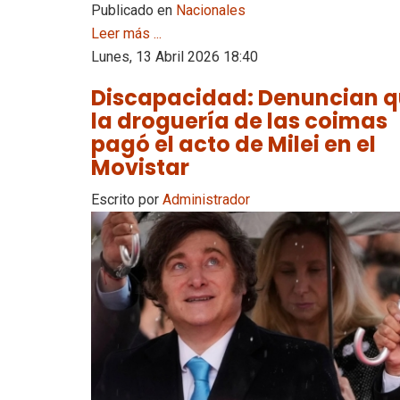
Publicado en
Nacionales
Leer más ...
Lunes, 13 Abril 2026 18:40
Discapacidad: Denuncian 
la droguería de las coimas
pagó el acto de Milei en el
Movistar
Escrito por
Administrador