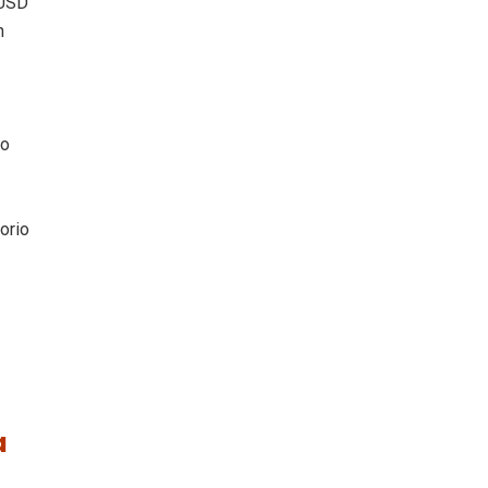
 USD
n
co
orio
a