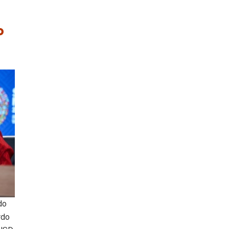
o
do
rdo