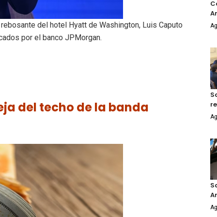
Co
An
rebosante del hotel Hyatt de Washington, Luis Caputo
Ag
vocados por el banco JPMorgan.
S
leja del techo de la banda
r
Ag
S
A
Ag