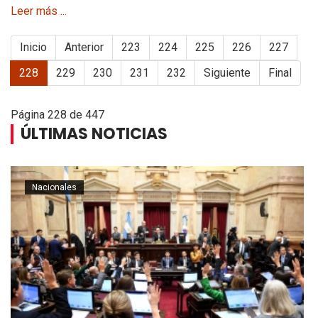
Leer más ...
Inicio
Anterior
223
224
225
226
227
228
229
230
231
232
Siguiente
Final
Página 228 de 447
ÚLTIMAS NOTICIAS
Nacionales