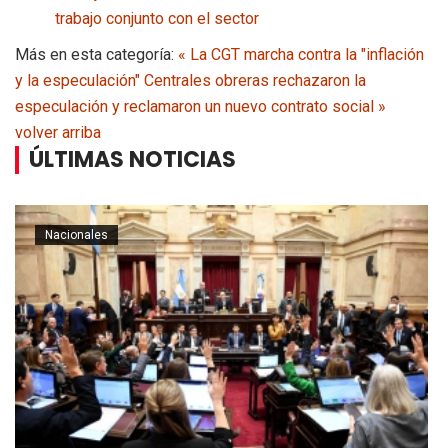
trabajo conjunto con el sector
Más en esta categoría:
« La CGT marcha contra la "inflación
y la especulación"
Centrales obreras rechazaron la
especulación y reclamaron un nuevo contrato social »
volver arriba
ÚLTIMAS NOTICIAS
Nacionales