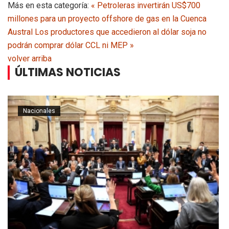
Más en esta categoría:
« Petroleras invertirán US$700
millones para un proyecto offshore de gas en la Cuenca
Austral
Los productores que accedieron al dólar soja no
podrán comprar dólar CCL ni MEP »
volver arriba
ÚLTIMAS NOTICIAS
Nacionales