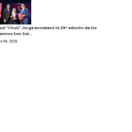
úl “Chuli” Jorge encabezó la 29° edición de los
remios San Sal…
o 06, 2026