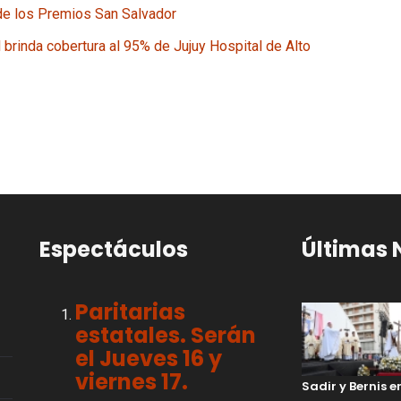
 de los Premios San Salvador
 brinda cobertura al 95% de Jujuy
Hospital de Alto
Espectáculos
Últimas 
Paritarias
estatales. Serán
el Jueves 16 y
viernes 17.
Sadir y Bernis 