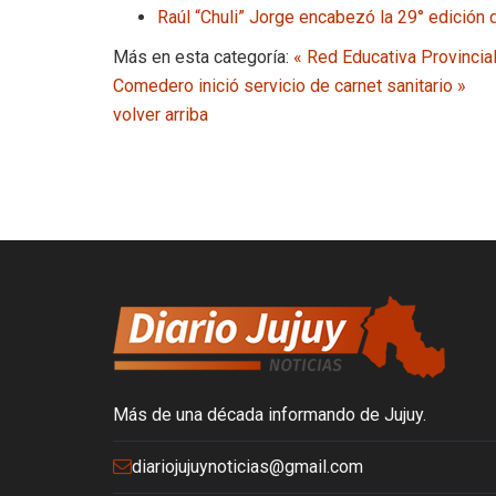
Raúl “Chuli” Jorge encabezó la 29° edición
Más en esta categoría:
« Red Educativa Provincial
Comedero inició servicio de carnet sanitario »
volver arriba
Más de una década informando de Jujuy.
diariojujuynoticias@gmail.com