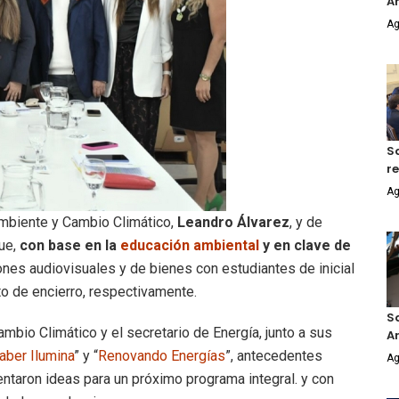
An
Ag
S
r
Ag
mbiente y Cambio Climático,
Leandro Álvarez
, y de
que,
con base en la
educación ambiental
y en clave de
ones audiovisuales y de bienes con estudiantes de inicial
to de encierro, respectivamente.
S
mbio Climático y el secretario de Energía, junto a sus
A
aber Ilumina
” y “
Renovando Energías
”, antecedentes
Ag
mentaron ideas para un próximo programa integral. y con