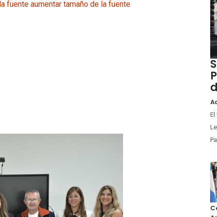
la fuente
aumentar tamaño de la fuente
S
P
d
Ad
El
Le
Pa
Co