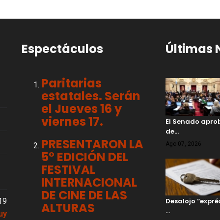
Espectáculos
Últimas 
Paritarias
estatales. Serán
el Jueves 16 y
viernes 17.
El Senado aprob
de…
PRESENTARON LA
Ago 07, 2026
5° EDICIÓN DEL
FESTIVAL
INTERNACIONAL
DE CINE DE LAS
19
Desalojo “expré
ALTURAS
…
uy