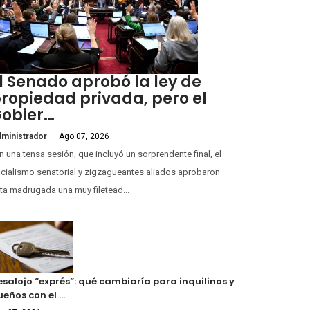
l Senado aprobó la ley de
ropiedad privada, pero el
obier…
ministrador
Ago 07, 2026
 una tensa sesión, que incluyó un sorprendente final, el
icialismo senatorial y zigzagueantes aliados aprobaron
ta madrugada una muy filetead...
esalojo “exprés”: qué cambiaría para inquilinos y
ueños con el …