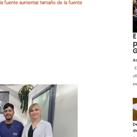
la fuente
aumentar tamaño de la fuente
E
p
G
Ad
En
of
es
D
d