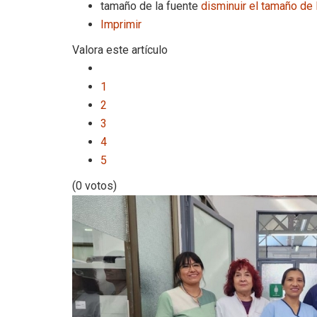
tamaño de la fuente
disminuir el tamaño de 
Imprimir
Valora este artículo
1
2
3
4
5
(0 votos)