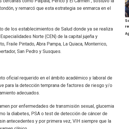
 cercanas como Palpalá, Perico y El Carmen”, sostuvo la
Rondón, y remarcó que esta estrategia se enmarca en el
S
r
to de los establecimientos de Salud donde ya se realiza
Ag
 Especialidades Norte (CEN) de la capital jujeña y
to, Fraile Pintado, Abra Pampa, La Quiaca, Monterrico,
ibertador, San Pedro y Susques.
to oficial requerido en el ámbito académico y laboral de
lave para la detección temprana de factores de riesgo y/o
atamiento adecuados.
xamen por enfermedades de transmisión sexual, glucemia
o la diabetes, PSA o test de detección de cáncer de
in antecedentes y por primera vez, VIH siempre que la
xamen clínico.