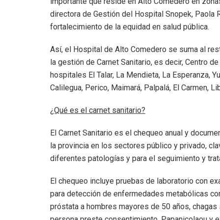
importante que reside en Alto Comedero en zonas
directora de Gestión del Hospital Snopek, Paola 
fortalecimiento de la equidad en salud pública.
Así, el Hospital de Alto Comedero se suma al res
la gestión de Carnet Sanitario, es decir, Centro de
hospitales El Talar, La Mendieta, La Esperanza, Yu
Calilegua, Perico, Maimará, Palpalá, El Carmen, L
¿Qué es el carnet sanitario?
El Carnet Sanitario es el chequeo anual y documen
la provincia en los sectores público y privado, c
diferentes patologías y para el seguimiento y tr
El chequeo incluye pruebas de laboratorio con e
para detección de enfermedades metabólicas com
próstata a hombres mayores de 50 años, chagas s
persona preste consentimiento, Papanicolaou y e