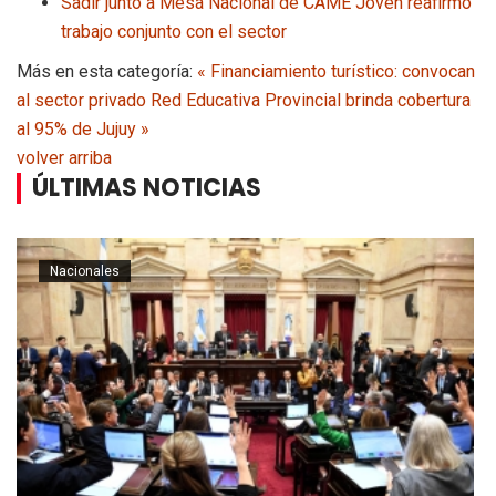
Sadir junto a Mesa Nacional de CAME Joven reafirmó
trabajo conjunto con el sector
Más en esta categoría:
« Financiamiento turístico: convocan
al sector privado
Red Educativa Provincial brinda cobertura
al 95% de Jujuy »
volver arriba
ÚLTIMAS NOTICIAS
Nacionales