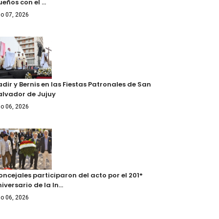
ueños con el …
o 07, 2026
dir y Bernis en las Fiestas Patronales de San
alvador de Jujuy
o 06, 2026
ncejales participaron del acto por el 201°
iversario de la In…
o 06, 2026