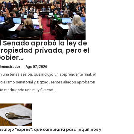
l Senado aprobó la ley de
ropiedad privada, pero el
obier…
ministrador
Ago 07, 2026
 una tensa sesión, que incluyó un sorprendente final, el
icialismo senatorial y zigzagueantes aliados aprobaron
ta madrugada una muy filetead...
esalojo “exprés”: qué cambiaría para inquilinos y