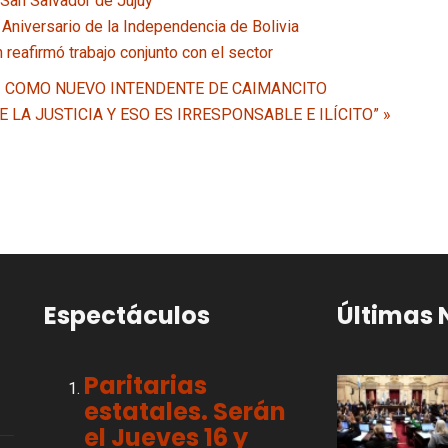
 San Salvador de Jujuy
 Aniversario de la Independencia de Bolivia
reafirmó trabajo conjunto con el sector
RI COMO NUEVO INTENDENTE DE CAIMANCITO
LA JUSTICIA Y ESO ES IRRESPONSABLE E ILÍCITO” »
Espectáculos
Últimas 
Paritarias
estatales. Serán
el Jueves 16 y