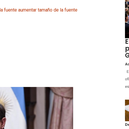
la fuente
aumentar tamaño de la fuente
E
p
G
Ad
En
of
es
D