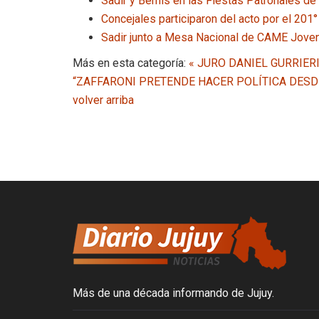
Sadir y Bernis en las Fiestas Patronales de
Concejales participaron del acto por el 201°
Sadir junto a Mesa Nacional de CAME Joven 
Más en esta categoría:
« JURO DANIEL GURRIE
“ZAFFARONI PRETENDE HACER POLÍTICA DESDE 
volver arriba
Más de una década informando de Jujuy.