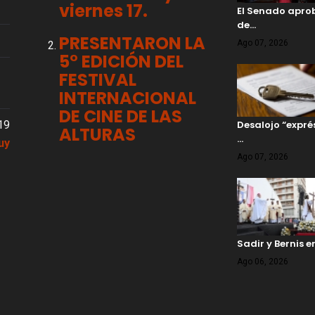
viernes 17.
El Senado aprob
de…
PRESENTARON LA
Ago 07, 2026
5° EDICIÓN DEL
FESTIVAL
INTERNACIONAL
DE CINE DE LAS
19
Desalojo “expré
ALTURAS
…
uy
Ago 07, 2026
Sadir y Bernis 
Ago 06, 2026