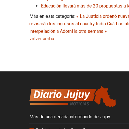
Educación llevará más de 20 propuestas a la
Más en esta categoría:
« La Justicia ordenó nueva
revisarán los ingresos al country Indio Cuá
Los al
interpelación a Adorni la otra semana »
volver arriba
Más de una década informando de Jujuy.