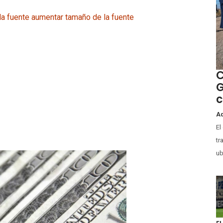
la fuente
aumentar tamaño de la fuente
C
G
c
Ad
El
tr
ub