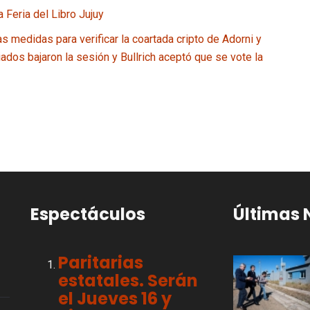
 Feria del Libro Jujuy
s medidas para verificar la coartada cripto de Adorni y
iados bajaron la sesión y Bullrich aceptó que se vote la
Espectáculos
Últimas 
Paritarias
estatales. Serán
el Jueves 16 y