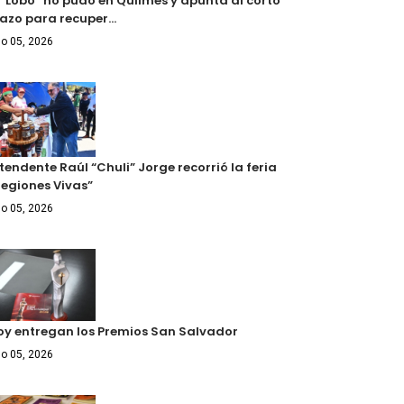
l “Lobo” no pudo en Quilmes y apunta al corto
lazo para recuper…
o 05, 2026
tendente Raúl “Chuli” Jorge recorrió la feria
Regiones Vivas”
o 05, 2026
oy entregan los Premios San Salvador
o 05, 2026