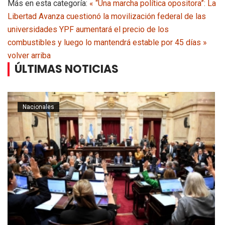
Más en esta categoría:
« “Una marcha política opositora”: La
Libertad Avanza cuestionó la movilización federal de las
universidades
YPF aumentará el precio de los
combustibles y luego lo mantendrá estable por 45 días »
volver arriba
ÚLTIMAS NOTICIAS
Nacionales