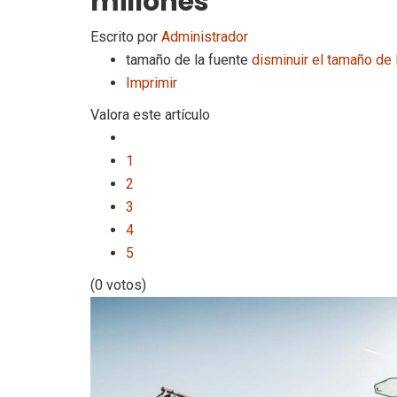
millones
Escrito por
Administrador
tamaño de la fuente
disminuir el tamaño de 
Imprimir
Valora este artículo
1
2
3
4
5
(0 votos)