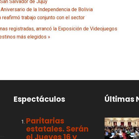
 San Salvador de Jujuy
 Aniversario de la Independencia de Bolivia
reafirmó trabajo conjunto con el sector
as registradas, arrancó la Exposición de Videojuegos
 destinos más elegidos »
Espectáculos
Últimas 
Paritarias
estatales. Serán
el Jueves 16 y