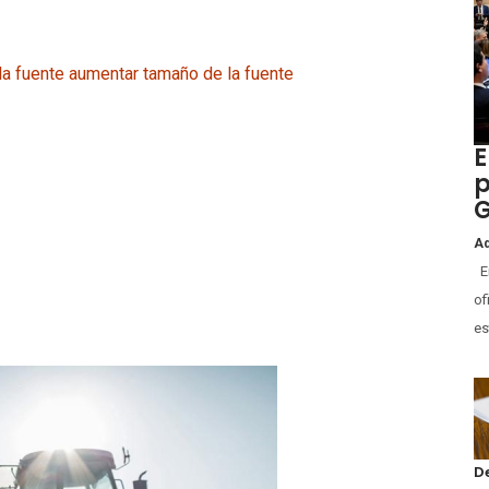
la fuente
aumentar tamaño de la fuente
E
p
G
Ad
En
of
es
D