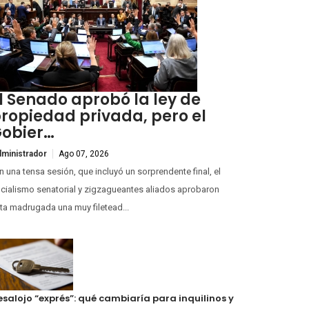
l Senado aprobó la ley de
ropiedad privada, pero el
obier…
ministrador
Ago 07, 2026
 una tensa sesión, que incluyó un sorprendente final, el
icialismo senatorial y zigzagueantes aliados aprobaron
ta madrugada una muy filetead...
esalojo “exprés”: qué cambiaría para inquilinos y