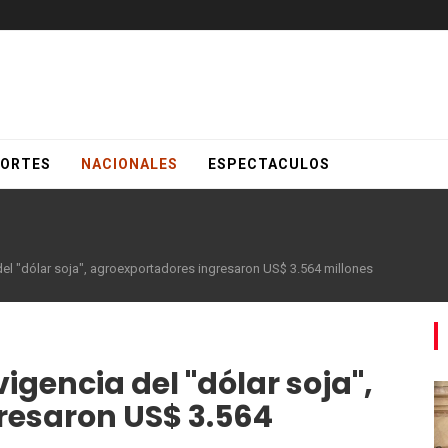
ORTES
NACIONALES
ESPECTACULOS
el "dólar soja", agroexportadores ingresaron US$ 3.564 millones
gencia del "dólar soja",
resaron US$ 3.564