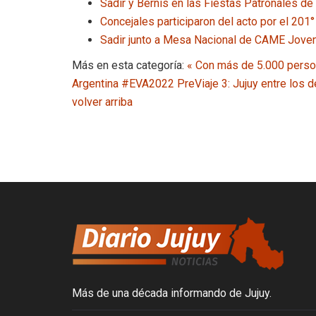
Sadir y Bernis en las Fiestas Patronales de
Concejales participaron del acto por el 201°
Sadir junto a Mesa Nacional de CAME Joven 
Más en esta categoría:
« Con más de 5.000 person
Argentina #EVA2022
PreViaje 3: Jujuy entre los
volver arriba
Más de una década informando de Jujuy.