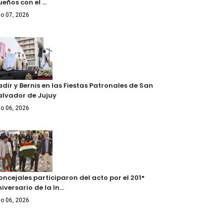
ueños con el …
o 07, 2026
dir y Bernis en las Fiestas Patronales de San
alvador de Jujuy
o 06, 2026
ncejales participaron del acto por el 201°
iversario de la In…
o 06, 2026