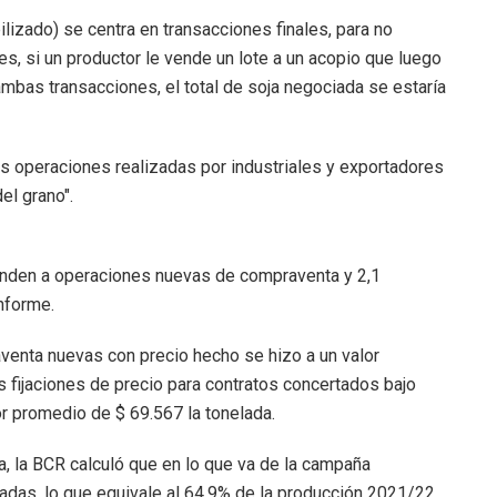
ilizado) se centra en transacciones finales, para no
es, si un productor le vende un lote a un acopio que luego
ambas transacciones, el total de soja negociada se estaría
las operaciones realizadas por industriales y exportadores
el grano".
ponden a operaciones nuevas de compraventa y 2,1
informe.
enta nuevas con precio hecho se hizo a un valor
s fijaciones de precio para contratos concertados bajo
or promedio de $ 69.567 la tonelada.
a, la BCR calculó que en lo que va de la campaña
adas, lo que equivale al 64,9% de la producción 2021/22,