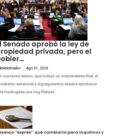
l Senado aprobó la ley de
ropiedad privada, pero el
obier…
ministrador
Ago 07, 2026
 una tensa sesión, que incluyó un sorprendente final, el
icialismo senatorial y zigzagueantes aliados aprobaron
ta madrugada una muy filetead...
esalojo “exprés”: qué cambiaría para inquilinos y