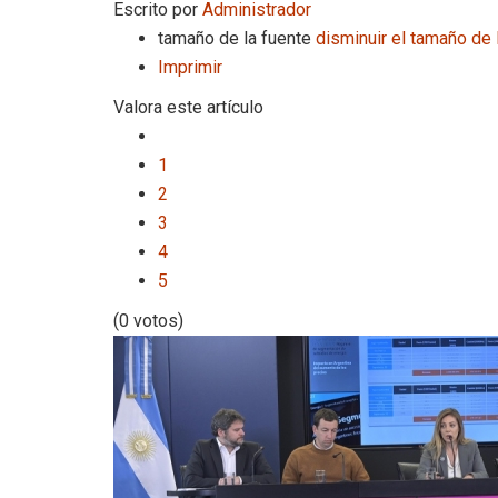
Escrito por
Administrador
tamaño de la fuente
disminuir el tamaño de 
Imprimir
Valora este artículo
1
2
3
4
5
(0 votos)