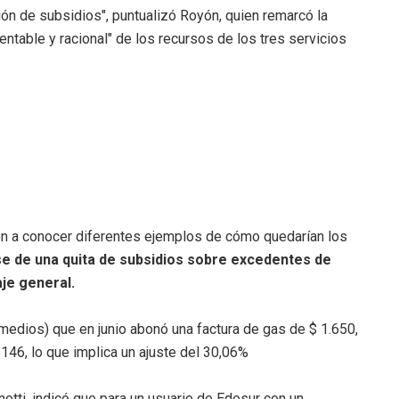
ión de subsidios", puntualizó Royón, quien remarcó la
entable y racional" de los recursos de los tres servicios
eron a conocer diferentes ejemplos de cómo quedarían los
rse de una quita de subsidios sobre excedentes de
je general.
 medios) que en junio abonó una factura de gas de $ 1.650,
2.146, lo que implica un ajuste del 30,06%
notti, indicó que para un usuario de Edesur con un