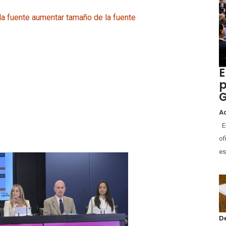
la fuente
aumentar tamaño de la fuente
E
p
G
Ad
En
of
es
D