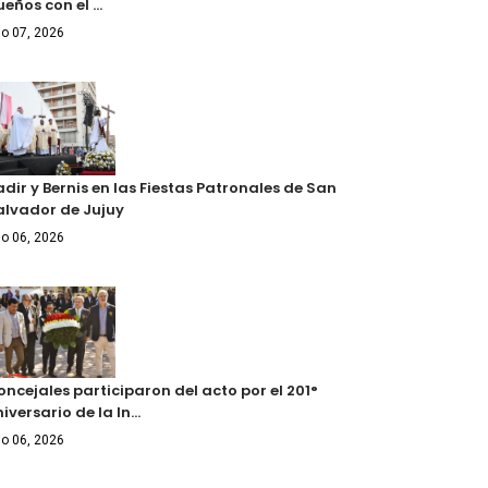
ueños con el …
o 07, 2026
dir y Bernis en las Fiestas Patronales de San
alvador de Jujuy
o 06, 2026
ncejales participaron del acto por el 201°
iversario de la In…
o 06, 2026