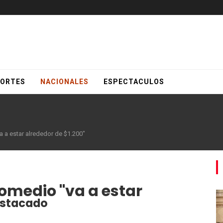
ORTES
NACIONALES
ESPECTACULOS
a a estar alrededor de $1.200"
romedio "va a estar
stacado