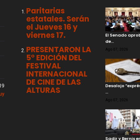
Paritarias
estatales. Serán
el Jueves 16 y
viernes 17.
El Senado aprob
de…
PRESENTARON LA
Ago 07, 2026
5° EDICIÓN DEL
FESTIVAL
INTERNACIONAL
DE CINE DE LAS
19
Desalojo “expré
ALTURAS
…
uy
Ago 07, 2026
Sadir y Bernis 