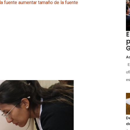
la fuente
aumentar tamaño de la fuente
E
p
G
Ad
En
of
es
D
d