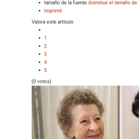
tamaño de la fuente
disminuir el tamaño de 
Imprimir
Valora este artículo
1
2
3
4
5
(0 votos)