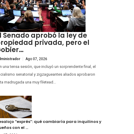
l Senado aprobó la ley de
ropiedad privada, pero el
obier…
ministrador
Ago 07, 2026
 una tensa sesión, que incluyó un sorprendente final, el
icialismo senatorial y zigzagueantes aliados aprobaron
ta madrugada una muy filetead...
esalojo “exprés”: qué cambiaría para inquilinos y
ueños con el …