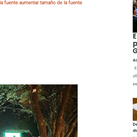
la fuente
aumentar tamaño de la fuente
E
p
G
Ad
En
of
es
D
d