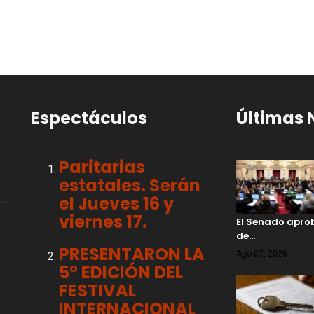
Espectáculos
Últimas 
Paritarias
estatales. Serán
el Jueves 16 y
viernes 17.
El Senado aprob
de…
PRESENTARON LA
Ago 07, 2026
5° EDICIÓN DEL
FESTIVAL
INTERNACIONAL