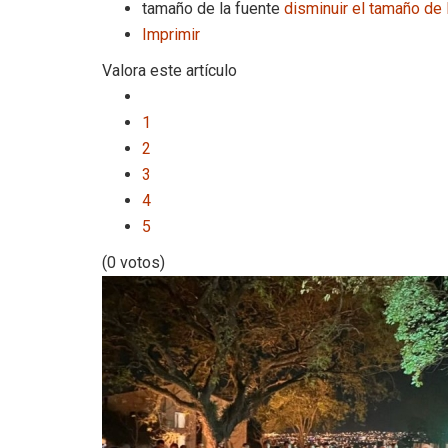
tamaño de la fuente
disminuir el tamaño de 
Imprimir
Valora este artículo
1
2
3
4
5
(0 votos)