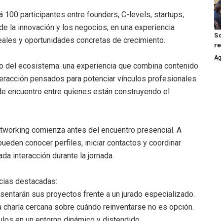
 100 participantes entre founders, C-levels, startups,
e la innovación y los negocios, en una experiencia
S
eales y oportunidades concretas de crecimiento.
r
Ag
ro del ecosistema: una experiencia que combina contenido
nteracción pensados para potenciar vínculos profesionales
de encuentro entre quienes están construyendo el
etworking comienza antes del encuentro presencial. A
 pueden conocer perfiles, iniciar contactos y coordinar
da interacción durante la jornada.
ncias destacadas:
sentarán sus proyectos frente a un jurado especializado.
a charla cercana sobre cuándo reinventarse no es opción.
culos en un entorno dinámico y distendido.