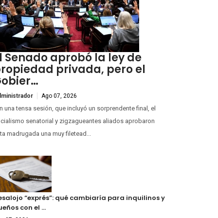
l Senado aprobó la ley de
ropiedad privada, pero el
obier…
ministrador
Ago 07, 2026
 una tensa sesión, que incluyó un sorprendente final, el
icialismo senatorial y zigzagueantes aliados aprobaron
ta madrugada una muy filetead...
esalojo “exprés”: qué cambiaría para inquilinos y
ueños con el …