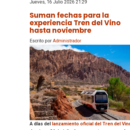
Jueves, 16 Julio 2026 21:29
Suman fechas para la
experiencia Tren del Vino
hasta noviembre
Escrito por
Administrador
A días del
lanzamiento oficial del Tren del Vin