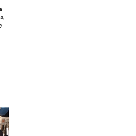
a
s,
 y