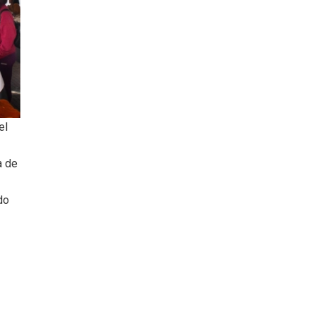
el
a de
do